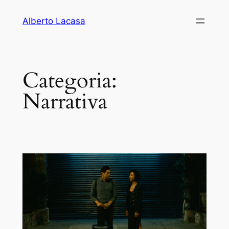
Vés
Alberto Lacasa
al
contingut
Categoria:
Narrativa