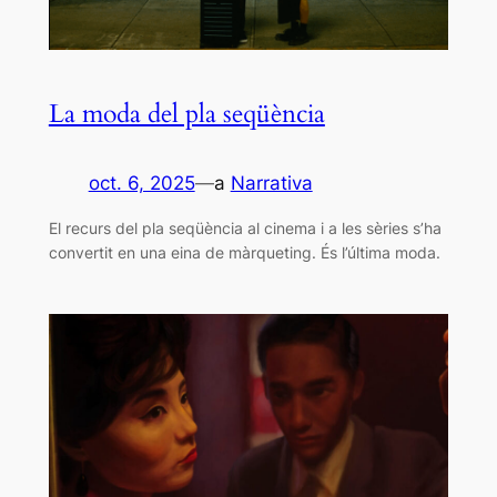
La moda del pla seqüència
oct. 6, 2025
—
a
Narrativa
El recurs del pla seqüència al cinema i a les sèries s’ha
convertit en una eina de màrqueting. És l’última moda.