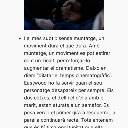
I el més subtil: sense muntatge, un
moviment dura el que dura. Amb
muntatge, un moviment es pot estirar
com un xiclet, per reforçar-lo i
augmentar el dramatisme. D’això en
diem “dilatar el temps cinematogràfic”.
Eastwood ho fa servir quan el seu
personatge desapareix per sempre. Els
dos cotxes, el d’ell i el d’ella amb el
marit, estan aturats a un semàfor. Es
posa verd i el primer gira a l’esquerra; la
parella continuarà recte. Tots entenem
que és l’última oportunitat que ella