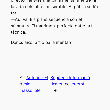
director fent-se una palla mental mentre fa
la vida dels altres miserable. Al públic se li’n
fot.
—Au, va! Els plans seqüència són el
súmmum. El matrimoni perfecte entre art i
tècnica.
Doncs això: art o palla mental?
←
Anterior:
El
Següent:
Informació
desig
rica en colesterol
inassolible
→