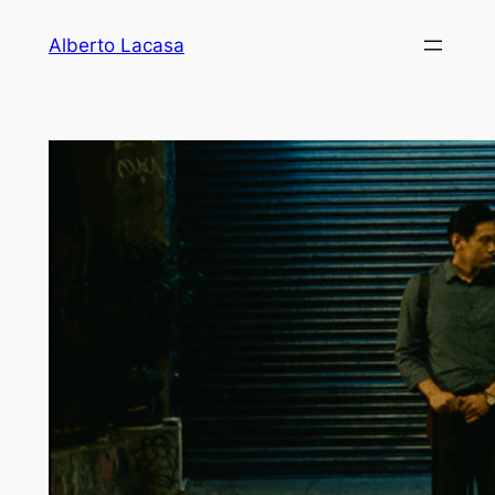
Vés
Alberto Lacasa
al
contingut