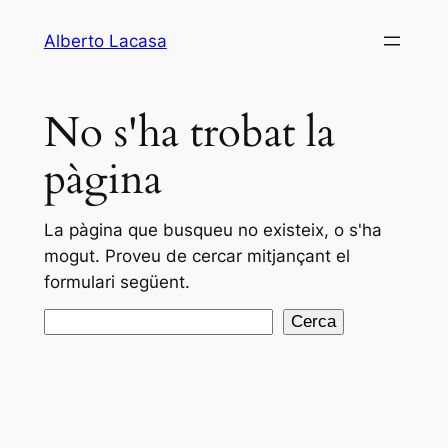
Vés
Alberto Lacasa
al
contingut
No s'ha trobat la
pàgina
La pàgina que busqueu no existeix, o s'ha
mogut. Proveu de cercar mitjançant el
formulari següent.
Cerca
Cerca