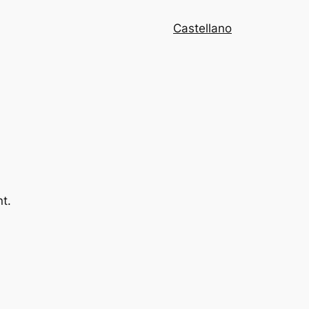
Castellano
t.