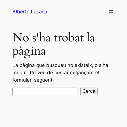
Vés
Alberto Lacasa
al
contingut
No s'ha trobat la
pàgina
La pàgina que busqueu no existeix, o s'ha
mogut. Proveu de cercar mitjançant el
formulari següent.
Cerca
Cerca