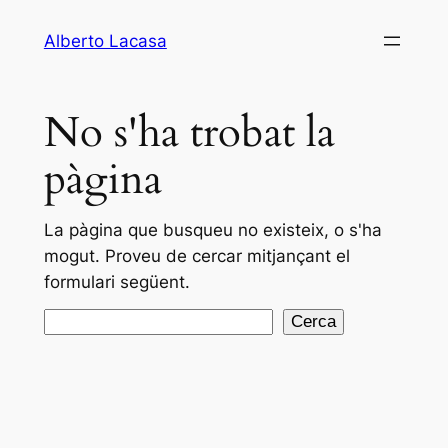
Vés
Alberto Lacasa
al
contingut
No s'ha trobat la
pàgina
La pàgina que busqueu no existeix, o s'ha
mogut. Proveu de cercar mitjançant el
formulari següent.
Cerca
Cerca